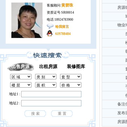
黄碧珠
客服顾问:
房源
资质证号:SR00014
电话:18924783900
物业
给我留言
619788484
出售房源
出租房源
装修图库
地址1 :
地址2 :
备注
发布
房源