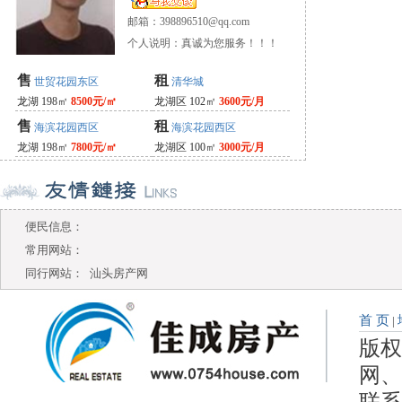
邮箱：
398896510@qq.com
个人说明：真诚为您服务！！！
售
租
世贸花园东区
清华城
龙湖 198㎡
8500元/㎡
龙湖区 102㎡
3600元/月
售
租
海滨花园西区
海滨花园西区
龙湖 198㎡
7800元/㎡
龙湖区 100㎡
3000元/月
便民信息：
常用网站：
同行网站：
汕头房产网
首 页
|
版权
网、