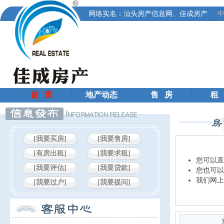
网络实名：汕头房产信息网、佳成房产
中
首 页
地产动态
售 房
租
[我要买房]
[我要售房]
[有房出租]
[我要求租]
您可以直
[我要评估]
[我要贷款]
您也可以
我们网上
[我要过户]
[我要提问]