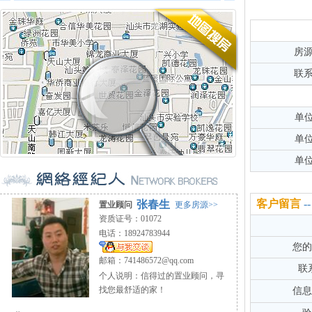
房
联
单
单
单
客户留言
张春生
置业顾问
更多房源>>
资质证号：01072
电话：18924783944
您的
邮箱：
741486572@qq.com
联
个人说明：信得过的置业顾问，寻
找您最舒适的家！
信息