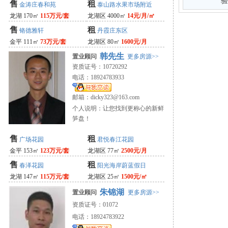
验
售
租
金涛庄春和苑
泰山路水果市场附近
龙湖 170㎡
115万元/套
龙湖区 4000㎡
14元/月/㎡
售
租
铬德雅轩
丹霞庄东区
金平 111㎡
73万元/套
龙湖区 80㎡
1600元/月
韩先生
置业顾问
更多房源>>
资质证号：10720292
电话：18924783933
邮箱：
dicky323@163.com
个人说明：让您找到更称心的新鲜
笋盘！
售
租
广场花园
君悦春江花园
金平 153㎡
123万元/套
龙湖区 77㎡
2500元/月
售
租
春泽花园
阳光海岸蔚蓝假日
龙湖 147㎡
115万元/套
龙湖区 25㎡
1500元/㎡
朱锦湖
置业顾问
更多房源>>
资质证号：01072
电话：18924783922