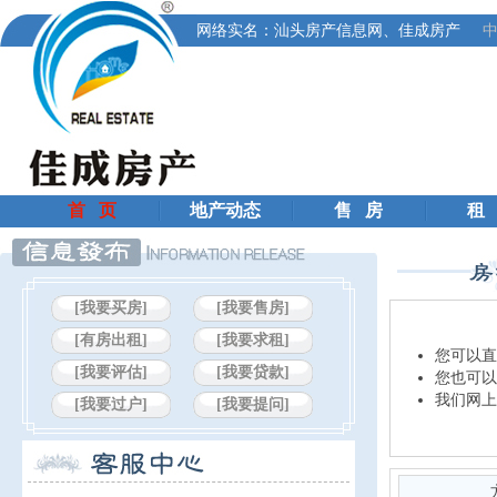
网络实名：汕头房产信息网、佳成房产
中
首 页
地产动态
售 房
租
[我要买房]
[我要售房]
[有房出租]
[我要求租]
您可以直
[我要评估]
[我要贷款]
您也可以
我们网上
[我要过户]
[我要提问]