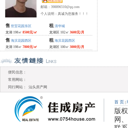
邮箱：
398896510@qq.com
个人说明：真诚为您服务！！！
售
租
世贸花园东区
清华城
龙湖 198㎡
8500元/㎡
龙湖区 102㎡
3600元/月
售
租
海滨花园西区
海滨花园西区
龙湖 198㎡
7800元/㎡
龙湖区 100㎡
3000元/月
便民信息：
常用网站：
同行网站：
汕头房产网
首 页
|
版权
网、