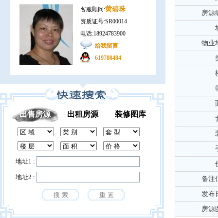
黄碧珠
客服顾问:
房源
资质证号:SR00014
电话:18924783900
物业
给我留言
619788484
出售房源
出租房源
装修图库
地址1 :
地址2 :
备注
发布
房源