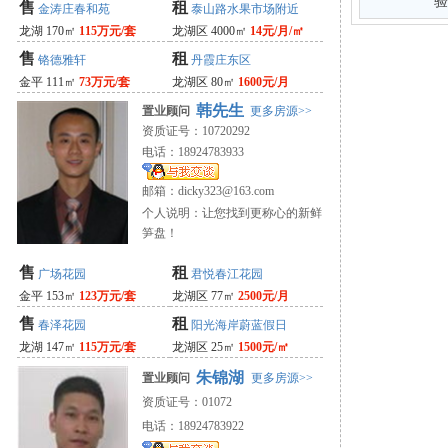
验
售
租
金涛庄春和苑
泰山路水果市场附近
龙湖 170㎡
115万元/套
龙湖区 4000㎡
14元/月/㎡
售
租
铬德雅轩
丹霞庄东区
金平 111㎡
73万元/套
龙湖区 80㎡
1600元/月
韩先生
置业顾问
更多房源>>
资质证号：10720292
电话：18924783933
邮箱：
dicky323@163.com
个人说明：让您找到更称心的新鲜
笋盘！
售
租
广场花园
君悦春江花园
金平 153㎡
123万元/套
龙湖区 77㎡
2500元/月
售
租
春泽花园
阳光海岸蔚蓝假日
龙湖 147㎡
115万元/套
龙湖区 25㎡
1500元/㎡
朱锦湖
置业顾问
更多房源>>
资质证号：01072
电话：18924783922