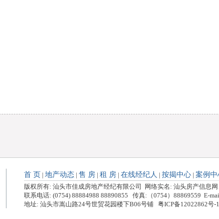
首 页
地产动态
售 房
租 房
在线经纪人
按揭中心
案例中
|
|
|
|
|
|
版权所有: 汕头市佳成房地产经纪有限公司 网络实名: 汕头房产信息
联系电话: (0754) 88884988 88890855 传真:（0754）88869559 E-mai
地址: 汕头市嵩山路24号世贸花园楼下B06号铺 粤ICP备12022862号-