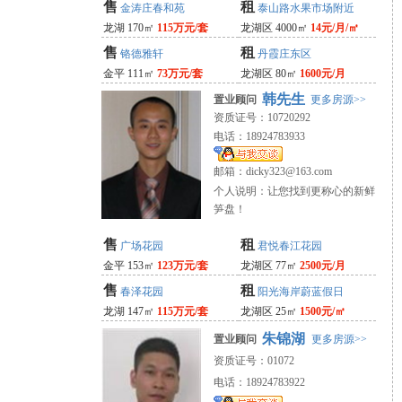
售
租
金涛庄春和苑
泰山路水果市场附近
龙湖 170㎡
115万元/套
龙湖区 4000㎡
14元/月/㎡
售
租
铬德雅轩
丹霞庄东区
金平 111㎡
73万元/套
龙湖区 80㎡
1600元/月
韩先生
置业顾问
更多房源>>
资质证号：10720292
电话：18924783933
邮箱：
dicky323@163.com
个人说明：让您找到更称心的新鲜
笋盘！
售
租
广场花园
君悦春江花园
金平 153㎡
123万元/套
龙湖区 77㎡
2500元/月
售
租
春泽花园
阳光海岸蔚蓝假日
龙湖 147㎡
115万元/套
龙湖区 25㎡
1500元/㎡
朱锦湖
置业顾问
更多房源>>
资质证号：01072
电话：18924783922