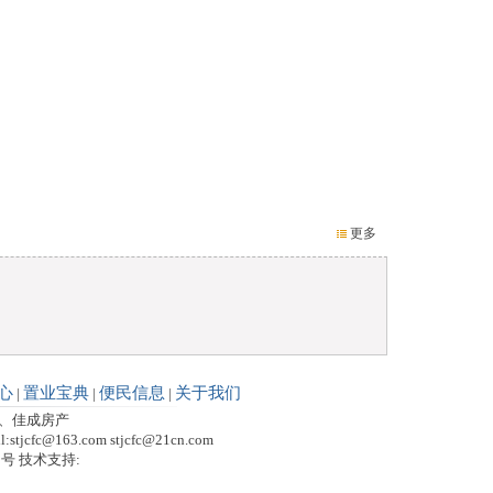
更多
心
置业宝典
便民信息
关于我们
|
|
|
网、佳成房产
l:
stjcfc@163.com
stjcfc@21cn.com
1号 技术支持: