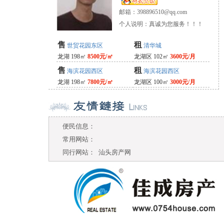
邮箱：
398896510@qq.com
个人说明：真诚为您服务！！！
售
租
世贸花园东区
清华城
龙湖 198㎡
8500元/㎡
龙湖区 102㎡
3600元/月
售
租
海滨花园西区
海滨花园西区
龙湖 198㎡
7800元/㎡
龙湖区 100㎡
3000元/月
便民信息：
常用网站：
同行网站：
汕头房产网