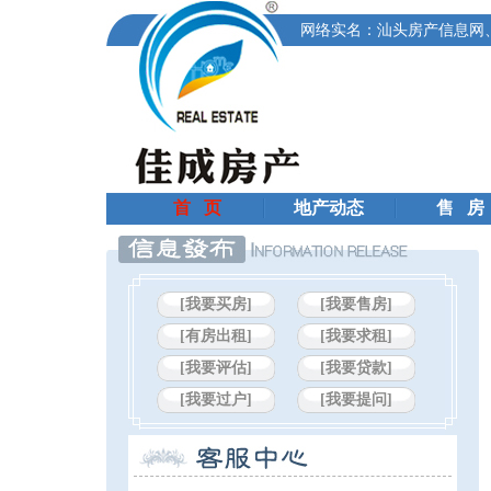
网络实名：汕头房产信息网
首 页
地产动态
售 房
[我要买房]
[我要售房]
[有房出租]
[我要求租]
[我要评估]
[我要贷款]
[我要过户]
[我要提问]