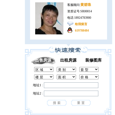
黄碧珠
客服顾问:
资质证号:SR00014
电话:18924783900
给我留言
619788484
出售房源
出租房源
装修图库
地址1 :
地址2 :