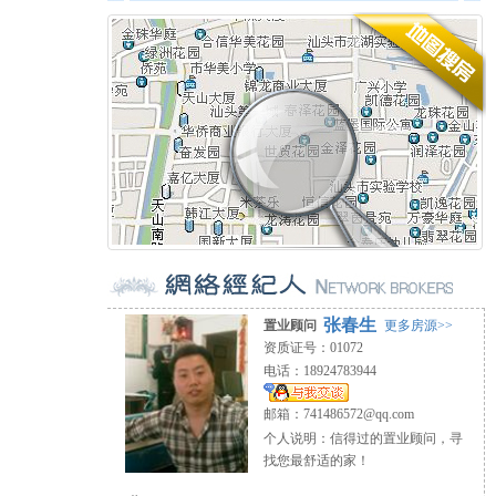
张春生
置业顾问
更多房源>>
资质证号：01072
电话：18924783944
邮箱：
741486572@qq.com
个人说明：信得过的置业顾问，寻
找您最舒适的家！