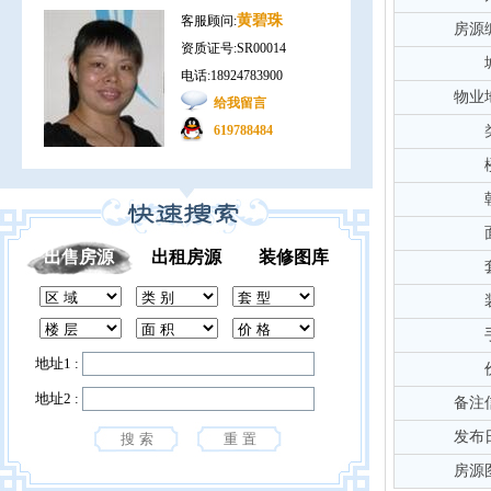
黄碧珠
客服顾问:
房源
资质证号:SR00014
电话:18924783900
物业
给我留言
619788484
出售房源
出租房源
装修图库
地址1 :
地址2 :
备注
发布
房源