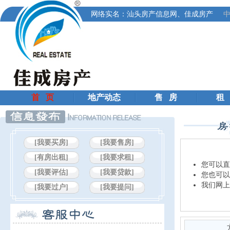
网络实名：汕头房产信息网、佳成房产
中
首 页
地产动态
售 房
租
[我要买房]
[我要售房]
[有房出租]
[我要求租]
您可以直
[我要评估]
[我要贷款]
您也可以
我们网上
[我要过户]
[我要提问]