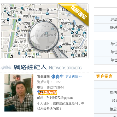
房
联
单
单
单
客户留言
张春生
置业顾问
更多房源>>
资质证号：01072
电话：18924783944
您的
邮箱：
741486572@qq.com
联
个人说明：信得过的置业顾问，寻
找您最舒适的家！
信息