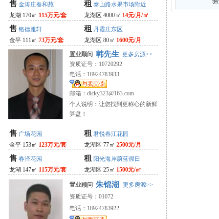
验
售
租
金涛庄春和苑
泰山路水果市场附近
龙湖 170㎡
115万元/套
龙湖区 4000㎡
14元/月/㎡
售
租
铬德雅轩
丹霞庄东区
金平 111㎡
73万元/套
龙湖区 80㎡
1600元/月
韩先生
置业顾问
更多房源>>
资质证号：10720292
电话：18924783933
邮箱：
dicky323@163.com
个人说明：让您找到更称心的新鲜
笋盘！
售
租
广场花园
君悦春江花园
金平 153㎡
123万元/套
龙湖区 77㎡
2500元/月
售
租
春泽花园
阳光海岸蔚蓝假日
龙湖 147㎡
115万元/套
龙湖区 25㎡
1500元/㎡
朱锦湖
置业顾问
更多房源>>
资质证号：01072
电话：18924783922