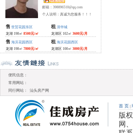
邮箱：
398896510@qq.com
个人说明：真诚为您服务！！！
售
租
世贸花园东区
清华城
龙湖 198㎡
8500元/㎡
龙湖区 102㎡
3600元/月
售
租
海滨花园西区
海滨花园西区
龙湖 198㎡
7800元/㎡
龙湖区 100㎡
3000元/月
便民信息：
常用网站：
同行网站：
汕头房产网
首 页
|
版权
网、